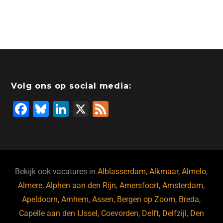
Volg ons op social media:
F
Bl
Li
X
F
a
u
n
e
c
e
k
e
e
s
e
d
b
ky
dI
Bekijk ook vacatures in
Alblasserdam
,
Alkmaar
,
Almelo
,
o
n
Almere
,
Alphen aan den Rijn
,
Amersfoort
,
Amsterdam
,
Apeldoorn
,
Arnhem
,
Assen
,
Bergen op Zoom
,
Breda
,
o
Capelle aan den IJssel
,
Coevorden
,
Delft
,
Delfzijl
,
Den
k