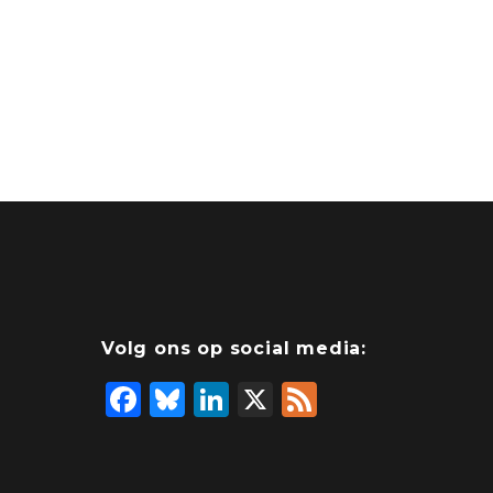
Volg ons op social media:
F
Bl
Li
X
F
a
u
n
e
c
e
k
e