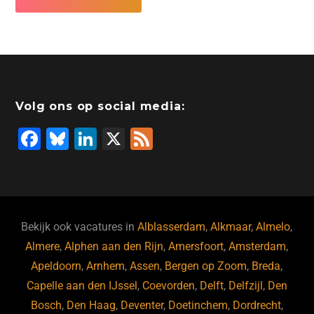
Volg ons op social media:
F
Bl
Li
X
F
a
u
n
e
c
e
k
e
e
s
e
d
b
ky
dI
Bekijk ook vacatures in
Alblasserdam
,
Alkmaar
,
Almelo
,
o
n
Almere
,
Alphen aan den Rijn
,
Amersfoort
,
Amsterdam
,
Apeldoorn
,
Arnhem
,
Assen
,
Bergen op Zoom
,
Breda
,
o
Capelle aan den IJssel
,
Coevorden
,
Delft
,
Delfzijl
,
Den
k
Bosch
,
Den Haag
,
Deventer
,
Doetinchem
,
Dordrecht
,