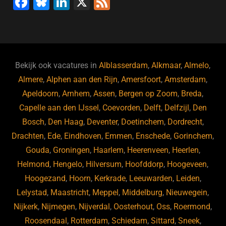
F
Bl
Li
X
F
a
u
n
e
c
e
k
e
e
s
e
d
b
ky
dI
Bekijk ook vacatures in
Alblasserdam
,
Alkmaar
,
Almelo
,
o
n
Almere
,
Alphen aan den Rijn
,
Amersfoort
,
Amsterdam
,
Apeldoorn
,
Arnhem
,
Assen
,
Bergen op Zoom
,
Breda
,
o
Capelle aan den IJssel
,
Coevorden
,
Delft
,
Delfzijl
,
Den
k
Bosch
,
Den Haag
,
Deventer
,
Doetinchem
,
Dordrecht
,
Drachten
,
Ede
,
Eindhoven
,
Emmen
,
Enschede
,
Gorinchem
,
Gouda
,
Groningen
,
Haarlem
,
Heerenveen
,
Heerlen
,
Helmond
,
Hengelo
,
Hilversum
,
Hoofddorp
,
Hoogeveen
,
Hoogezand
,
Hoorn
,
Kerkrade
,
Leeuwarden
,
Leiden
,
Lelystad
,
Maastricht
,
Meppel
,
Middelburg
,
Nieuwegein
,
Nijkerk
,
Nijmegen
,
Nijverdal
,
Oosterhout
,
Oss
,
Roermond
,
Roosendaal
,
Rotterdam
,
Schiedam
,
Sittard
,
Sneek
,