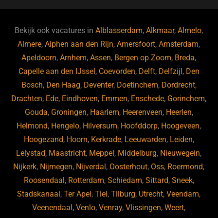
c
e
k
e
e
s
e
d
b
ky
dI
Bekijk ook vacatures in
Alblasserdam
,
Alkmaar
,
Almelo
,
o
n
Almere
,
Alphen aan den Rijn
,
Amersfoort
,
Amsterdam
,
Apeldoorn
,
Arnhem
,
Assen
,
Bergen op Zoom
,
Breda
,
o
Capelle aan den IJssel
,
Coevorden
,
Delft
,
Delfzijl
,
Den
k
Bosch
,
Den Haag
,
Deventer
,
Doetinchem
,
Dordrecht
,
Drachten
,
Ede
,
Eindhoven
,
Emmen
,
Enschede
,
Gorinchem
,
Gouda
,
Groningen
,
Haarlem
,
Heerenveen
,
Heerlen
,
Helmond
,
Hengelo
,
Hilversum
,
Hoofddorp
,
Hoogeveen
,
Hoogezand
,
Hoorn
,
Kerkrade
,
Leeuwarden
,
Leiden
,
Lelystad
,
Maastricht
,
Meppel
,
Middelburg
,
Nieuwegein
,
Nijkerk
,
Nijmegen
,
Nijverdal
,
Oosterhout
,
Oss
,
Roermond
,
Roosendaal
,
Rotterdam
,
Schiedam
,
Sittard
,
Sneek
,
Stadskanaal
,
Ter Apel
,
Tiel
,
Tilburg
,
Utrecht
,
Veendam
,
Veenendaal
,
Venlo
,
Venray
,
Vlissingen
,
Weert
,