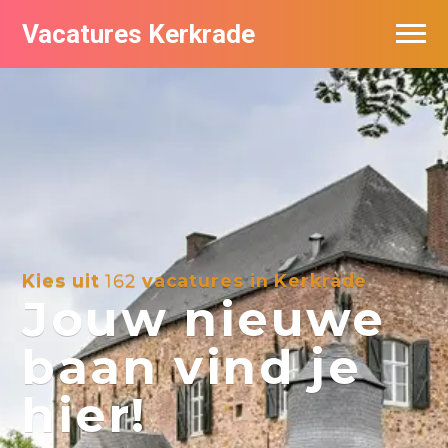
Vacatures Kerkrade
Vacatures per bedrijf in Kerkrade
Kies uit
162
vacatures in Kerkrade
Jouw nieuwe
baan vind je
hier!