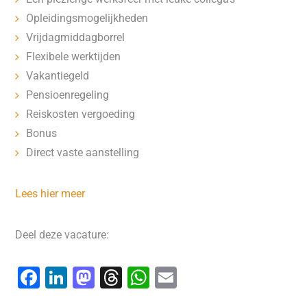
Opleidingsmogelijkheden
Vrijdagmiddagborrel
Flexibele werktijden
Vakantiegeld
Pensioenregeling
Reiskosten vergoeding
Bonus
Direct vaste aanstelling
Lees hier meer
Deel deze vacature:
F
Li
M
T
W
E
a
n
a
hr
h
m