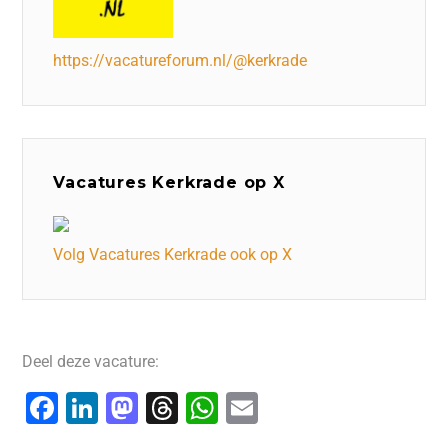
https://vacatureforum.nl/@kerkrade
Vacatures Kerkrade op X
Volg Vacatures Kerkrade ook op X
Deel deze vacature:
F
Li
M
T
W
E
a
n
a
hr
h
m