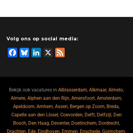
c
k
st
e
at
ai
e
e
o
a
s
l
b
dI
d
d
A
o
n
o
s
p
Volg ons op social media:
o
n
p
F
Bl
Li
X
F
k
a
u
n
e
c
e
k
e
e
s
e
d
b
ky
dI
Bekijk ook vacatures in
Alblasserdam
,
Alkmaar
,
Almelo
,
o
n
Almere
,
Alphen aan den Rijn
,
Amersfoort
,
Amsterdam
,
Apeldoorn
,
Arnhem
,
Assen
,
Bergen op Zoom
,
Breda
,
o
Capelle aan den IJssel
,
Coevorden
,
Delft
,
Delfzijl
,
Den
k
Bosch
,
Den Haag
,
Deventer
,
Doetinchem
,
Dordrecht
,
Drachten
,
Ede
,
Eindhoven
,
Emmen
,
Enschede
,
Gorinchem
,