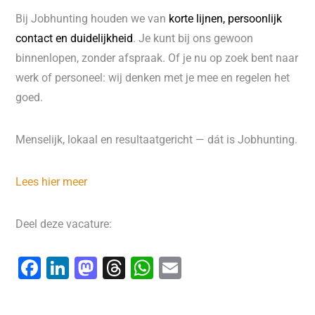
Bij Jobhunting houden we van
korte lijnen, persoonlijk
contact en duidelijkheid
. Je kunt bij ons gewoon
binnenlopen, zonder afspraak. Of je nu op zoek bent naar
werk of personeel: wij denken met je mee en regelen het
goed.
Menselijk, lokaal en resultaatgericht — dát is Jobhunting.
Lees hier meer
Deel deze vacature:
F
Li
M
T
W
E
a
n
a
hr
h
m
c
k
st
e
at
ai