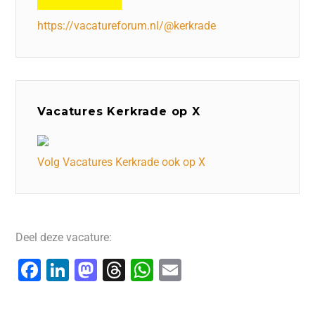
https://vacatureforum.nl/@kerkrade
Vacatures Kerkrade op X
Volg Vacatures Kerkrade ook op X
Deel deze vacature:
F
Li
M
T
W
E
a
n
a
hr
h
m
c
k
st
e
at
ai