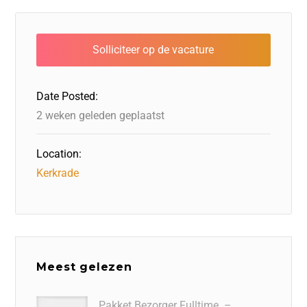
e
e
o
a
s
l
b
dI
d
d
A
o
n
o
s
p
o
n
p
Date Posted:
k
2 weken geleden geplaatst
Location:
Kerkrade
Meest gelezen
Pakket Bezorger Fulltime. –