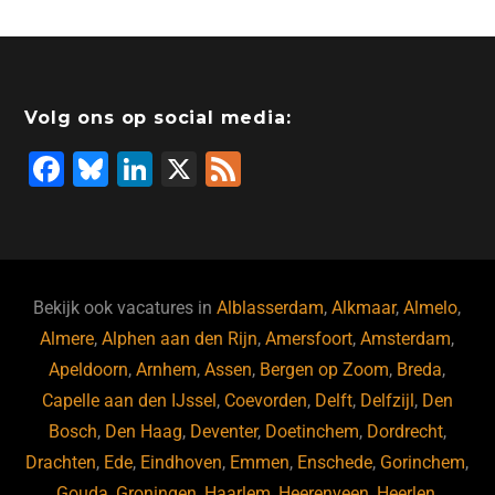
e
e
o
a
s
l
b
dI
d
d
A
o
n
o
s
p
Volg ons op social media:
o
n
p
F
Bl
Li
X
F
k
a
u
n
e
c
e
k
e
e
s
e
d
b
ky
dI
Bekijk ook vacatures in
Alblasserdam
,
Alkmaar
,
Almelo
,
o
n
Almere
,
Alphen aan den Rijn
,
Amersfoort
,
Amsterdam
,
Apeldoorn
,
Arnhem
,
Assen
,
Bergen op Zoom
,
Breda
,
o
Capelle aan den IJssel
,
Coevorden
,
Delft
,
Delfzijl
,
Den
k
Bosch
,
Den Haag
,
Deventer
,
Doetinchem
,
Dordrecht
,
Drachten
,
Ede
,
Eindhoven
,
Emmen
,
Enschede
,
Gorinchem
,
Gouda
,
Groningen
,
Haarlem
,
Heerenveen
,
Heerlen
,