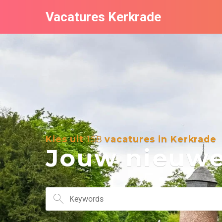
Vacatures Kerkrade
Kies uit
158
vacatures in Kerkrade
Jouw nieuwe 