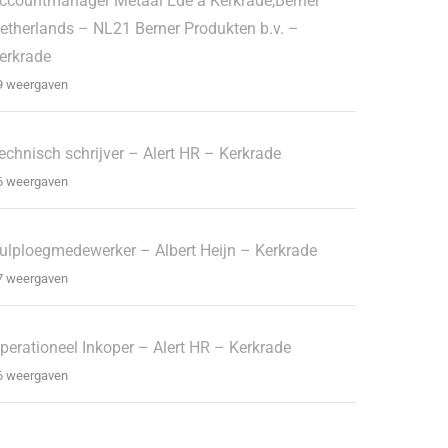
ccountmanager Metaal Ede à Kerkrade,Berner
etherlands – NL21 Berner Produkten b.v. –
erkrade
9 weergaven
echnisch schrijver – Alert HR – Kerkrade
6 weergaven
ulploegmedewerker – Albert Heijn – Kerkrade
7 weergaven
perationeel Inkoper – Alert HR – Kerkrade
6 weergaven