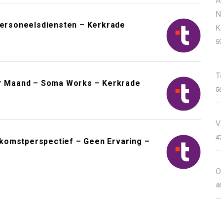
A
N
 Personeelsdiensten – Kerkrade
K
5
T
er Maand – Soma Works – Kerkrade
5
V
4
komstperspectief – Geen Ervaring –
O
4