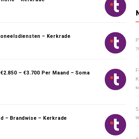
soneelsdiensten – Kerkrade
P
7
F
 €2.850 – €3.700 Per Maand – Soma
K
6
S
nd – Brandwise – Kerkrade
9