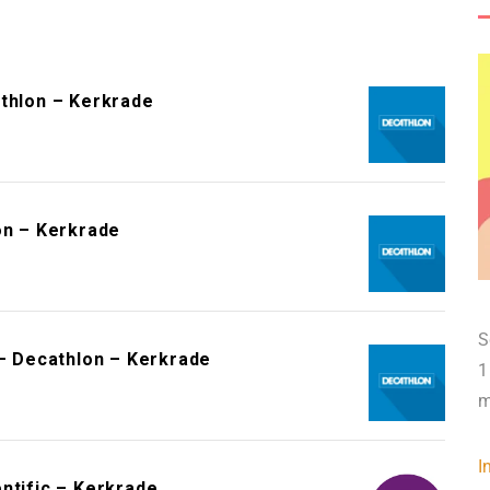
athlon – Kerkrade
on – Kerkrade
S
 – Decathlon – Kerkrade
1
m
I
ntific – Kerkrade