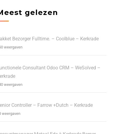
Meest gelezen
akket Bezorger Fulltime. – Coolblue – Kerkrade
50 weergaven
unctionele Consultant Odoo CRM – WeSolved –
erkrade
40 weergaven
enior Controller – Farrow +Dutch – Kerkrade
8 weergaven